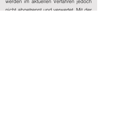
werden im aktuellen Verfahren jedoch 
nicht abgetrennt und verwertet. Mit der 
richtigen Technologie könnten schon 
jetzt aus den anfallenden Rückständen 
Seltene Erden und Phosphat 
gewonnen werden. Wäre dies möglich, 
so Gutzmer, könnte dies schon im 
nächsten Jahr einen Unterschied 
hinsichtlich der Versorgung Europas 
mit Seltenen Erden machen.
Unsere Analyse – Heimische 
Förderung nur ein Baustein der 
Rohstoffversorgung
Die Erschließung einer Lagerstätte mit 
Seltenen Erden in Schweden würde 