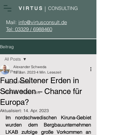
Mail:
info@virtusconsult.de
Tel: 03329 / 6988460
Beitrag
All Posts
Alexander Schweda
All Posts
12. Jan. 2023
4 Min. Lesezeit
Fund Seltener Erden in
Public Affairs
Schweden – Chance für
Human Resources
Europa?
Aktualisiert:
14. Apr. 2023
Im nordschwedischen Kiruna-Gebiet 
wurden dem Bergbauunternehmen 
LKAB zufolge große Vorkommen an 