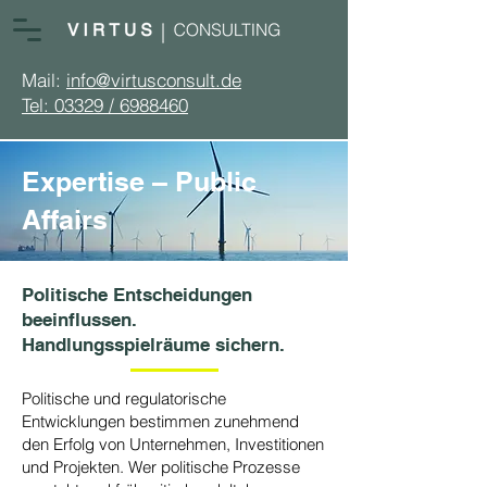
Mail:
info@virtusconsult.de
Tel: 03329 / 6988460
Expertise – Public
Affairs
Politische Entscheidungen
beeinflussen.
Handlungsspielräume sichern.
Politische und regulatorische
Entwicklungen bestimmen zunehmend
den Erfolg von Unternehmen, Investitionen
und Projekten. Wer politische Prozesse