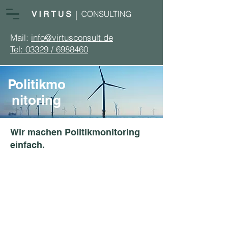
Mail:
info@virtusconsult.de
Tel: 03329 / 6988460
Politikmo
nitoring
Wir machen Politikmonitoring
einfach.
WIR
WIR