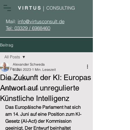
Mail:
info@virtusconsult.de
Tel: 03329 / 6988460
Beitrag
All Posts
Alexander Schweda
All Posts
6. Juli 2023
1 Min. Lesezeit
Die Zukunft der KI: Europas
Public Affairs
Antwort auf unregulierte
Human Resources
Künstliche Intelligenz
Das Europäische Parlament hat sich 
am 14. Juni auf eine Position zum KI-
Gesetz (AI-Act) der Kommission 
geeinigt. Der Entwurf beinhaltet 