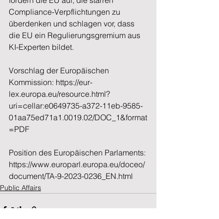
fordern die EU auf, die starren 
Compliance-Verpflichtungen zu 
überdenken und schlagen vor, dass 
die EU ein Regulierungsgremium aus 
KI-Experten bildet.  
Vorschlag der Europäischen 
Kommission: 
https://eur-
lex.europa.eu/resource.html?
uri=cellar:e0649735-a372-11eb-9585-
01aa75ed71a1.0019.02/DOC_1&format
=PDF
Position des Europäischen Parlaments: 
https://www.europarl.europa.eu/doceo/
document/TA-9-2023-0236_EN.html
Public Affairs